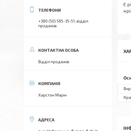
Є р
крі
+380 (50) 585-35-51
відділ
продажів
ХА
Відділ продажів
Ос
Вир
Харстон Марін
Кра
ІН