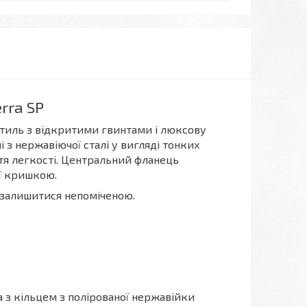
rra SP
 стиль з відкритими гвинтами і люксову
 з нержавіючої сталі у вигляді тонких
тя легкості. Центральний фланець
ї кришкою.
 залишитися непоміченою.
 з кільцем з полірованої нержавійки