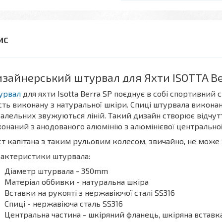
зайнерський штурвал для Яхти ISOTTA Be
урвал
для яхти Isotta Berra SP поєднує в собі спортивний
сть виконану з натуральної шкіри. Спиці штурвала виконані
алельних звужуються ліній. Такий дизайн створює відчут
онаний з анодованого алюмінію з алюмінієвої центрально
т капітана з таким рульовим колесом, звичайно, не може
актеристики штурвала:
Діаметр штурвала - 350mm
Матеріал оббивки - натуральна шкіра
Вставки на рукояті з нержавіючої сталі SS316
Спиці - нержавіюча сталь SS316
Центральна частина - шкіряний фланець, шкіряна вставка