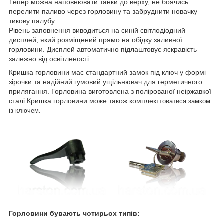
Тепер можна наповнювати танки до верху, не боячись
перелити паливо через горловину та забруднити новачку
тикову палубу.
Рівень заповнення виводиться на синій світлодіодний
дисплей, який розміщений прямо на обідку заливної
горловини. Дисплей автоматично підлаштовує яскравість
залежно від освітленості.
Кришка горловини має стандартний замок під ключ у формі
зірочки та надійний гумовий ущільнювач для герметичного
прилягання. Горловина виготовлена з полірованої неіржавкої
сталі.Кришка горловини може також комплект
товатися замком
із ключем.
Горловини бувають чотирьох типів: