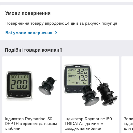
Умови повернення
Повернення товару впродовж 14 днів за рахунок покупця
Всі умови повернення
Подібні товари компанії
Індикатор Raymarine i50
Індикатор Raymarine i50
Зали
DEPTH з врізним датчиком
TRIDATA з датчиком
інди
глибини
швидкість/глибина/
для 