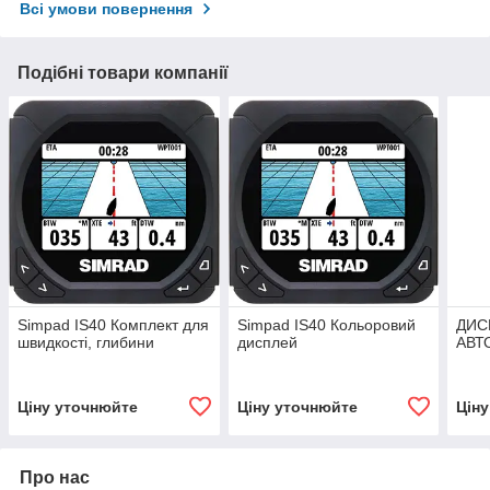
Всі умови повернення
Подібні товари компанії
Simpad IS40 Комплект для
Simpad IS40 Кольоровий
ДИС
швидкості, глибини
дисплей
АВТ
Ціну уточнюйте
Ціну уточнюйте
Цін
Про нас