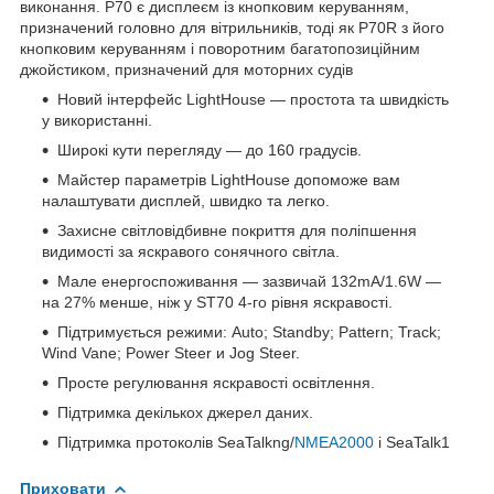
виконання. P70 є дисплеєм із кнопковим керуванням,
призначений головно для вітрильників, тоді як P70R з його
кнопковим керуванням і поворотним багатопозиційним
джойстиком, призначений для моторних судів
Новий інтерфейс LightHouse — простота та швидкість
у використанні.
Широкі кути перегляду — до 160 градусів.
Майстер параметрів LightHouse допоможе вам
налаштувати дисплей, швидко та легко.
Захисне світловідбивне покриття для поліпшення
видимості за яскравого сонячного світла.
Мале енергоспоживання — зазвичай 132mA/1.6W —
на 27% менше, ніж у ST70 4-го рівня яскравості.
Підтримується режими: Auto; Standby; Pattern; Track;
Wind Vane; Power Steer и Jog Steer.
Просте регулювання яскравості освітлення.
Підтримка декількох джерел даних.
Підтримка протоколів SeaTalkng/
NMEA2000
і SeaTalk1
Приховати