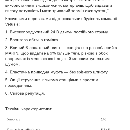
використанням високоякісних матеріалів, щоб видавати
високу потужність і мати тривалий термін експлуатації.
Ключовими перевагами підкорювальних будівель компанії
Vetus є:
1. Високопродуктивний 24 В двигун постійного струму.
2. Бронзова обтічна гомілка.
3. Єдиний 6-лопатевий гвинт — спеціально розроблений з
MARIN, щоб видати на 9% більше тяги, рівною в обох
напрямках із меншою кавітацією й меншим тунельним
шумом.
4. Еластична приводна муфта — без зрізного штифту.
5. Опції керування кількома станціями з простим
проведенням.
6. Світова репутація.
Технічні характеристики:
Упор, кгс:
140
Потужність, кВт (л. с.):
5,7 (8)