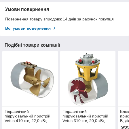
Умови повернення
Повернення товару впродовж 14 днів за рахунок покупця
Всі умови повернення
Подібні товари компанії
Гідравлічний
Гідравлічний
Елек
підруювальний пристрій
підруювальний пристрій
прис
Vetus 410 кгс, 22,0 кВт,
Vetus 310 кгс, 20,0 кВт,
В, д
діаметром 400 мм
діаметром 300 мм
355