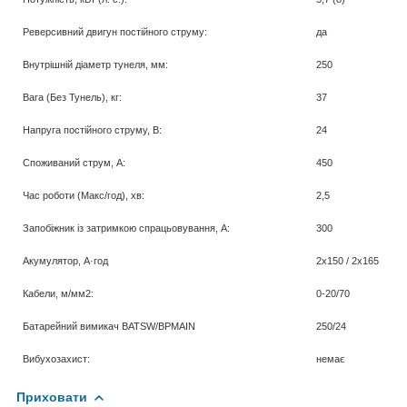
Реверсивний двигун постійного струму:
да
Внутрішній діаметр тунеля, мм:
250
Вага (Без Тунель), кг:
37
Напруга постійного струму, В:
24
Споживаний струм, А:
450
Час роботи (Макс/год), хв:
2,5
Запобіжник із затримкою спрацьовування, А:
300
Акумулятор, А·год
2х150 /
2
х165
Кабели
,
м/мм2:
0-20/70
Батарейний вимикач BATSW/B
PMAIN
250/24
Вибухозахист:
немає
Приховати