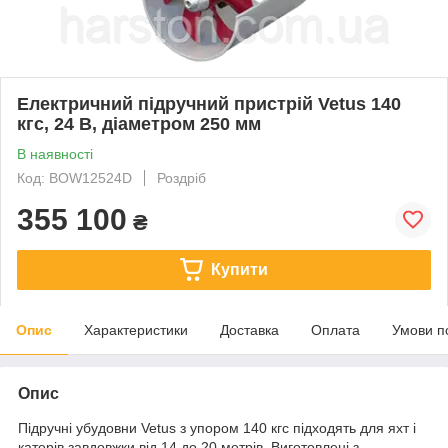
Електричний підручний пристрій Vetus 140
кгс, 24 В, діаметром 250 мм
В наявності
Код: BOW12524D
Роздріб
355 100
₴
Купити
Опис
Характеристики
Доставка
Оплата
Умови п
Опис
Підручні убудовни Vetus з упором 140 кгс підходять для яхт і
катерів завдовжки від 14 до 20 метрів. Виготовлені з