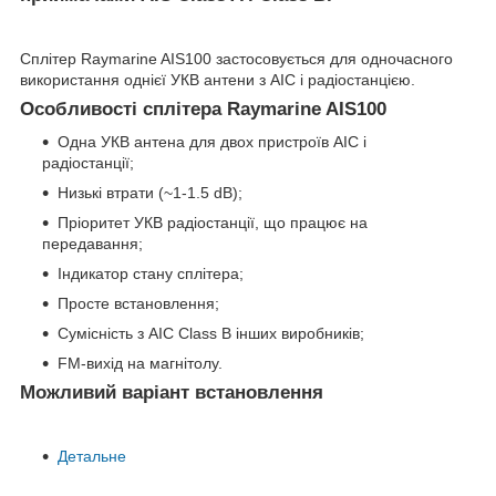
Сплітер Raymarine AIS100 застосовується для одночасного
використання однієї УКВ антени з АІС і радіостанцією.
Особливості сплітера Raymarine AIS100
Одна УКВ антена для двох пристроїв АІС і
радіостанції;
Низькі втрати (~1-1.5 dB);
Пріоритет УКВ радіостанції, що працює на
передавання;
Індикатор стану сплітера;
Просте встановлення;
Сумісність з АІС Class B інших виробників;
FM-вихід на магнітолу.
Можливий варіант встановлення
Детальне