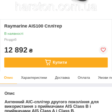
Raymarine AIS100 Сплітер
В наявності
Роздріб
12 892
₴
Купити
Опис
Характеристики
Доставка
Оплата
Умови п
Опис
Антенний АІС-сплітер другого покоління для
використання з приймачами AIS Class B і
приймачами AIS Class A і Class B.