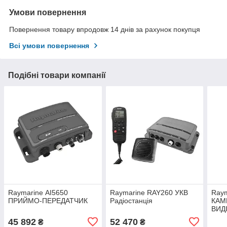
Умови повернення
Повернення товару впродовж 14 днів за рахунок покупця
Всі умови повернення
Подібні товари компанії
Raymarine АІ5650
Raymarine RAY260 УКВ
Ray
ПРИЙМО-ПЕРЕДАТЧИК
Радіостанція
КАМ
ВИД
45 892
52 470
₴
₴