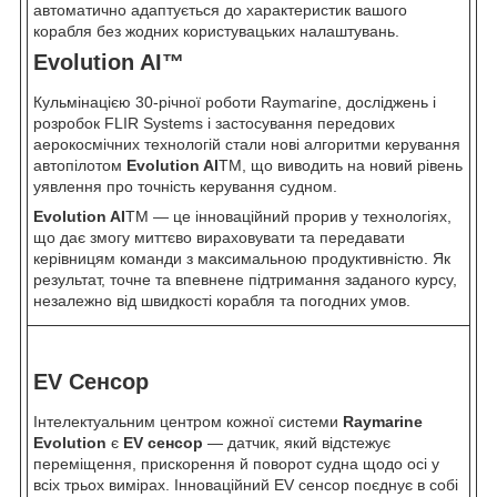
автоматично адаптується до характеристик вашого
корабля без жодних користувацьких налаштувань.
Evolution AI™
Кульмінацією 30-річної роботи Raymarine, досліджень і
розробок FLIR Systems і застосування передових
аерокосмічних технологій стали нові алгоритми керування
автопілотом
Evolution AI
TM, що виводить на новий рівень
уявлення про точність керування судном.
Evolution AI
TM — це інноваційний прорив у технологіях,
що дає змогу миттєво вираховувати та передавати
керівницям команди з максимальною продуктивністю. Як
результат, точне та впевнене підтримання заданого курсу,
незалежно від швидкості корабля та погодних умов.
EV Сенсор
Інтелектуальним центром кожної системи
Raymarine
Evolution
є
EV сенсор
— датчик, який відстежує
переміщення, прискорення й поворот судна щодо осі у
всіх трьох вимірах. Інноваційний EV сенсор поєднує в собі