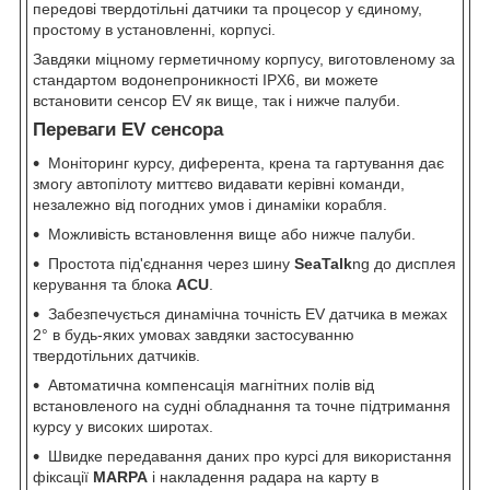
передові твердотільні датчики та процесор у єдиному,
простому в установленні, корпусі.
Завдяки міцному герметичному корпусу, виготовленому за
стандартом водонепроникності IPX6, ви можете
встановити сенсор EV як вище, так і нижче палуби.
Переваги EV сенсора
Моніторинг курсу, диферента, крена та гартування дає
змогу автопілоту миттєво видавати керівні команди,
незалежно від погодних умов і динаміки корабля.
Можливість встановлення вище або нижче палуби.
Простота під'єднання через шину
SeaTalk
ng
до дисплея
керування та блока
ACU
.
Забезпечується динамічна точність EV датчика в межах
2° в будь-яких умовах завдяки застосуванню
твердотільних датчиків.
Автоматична компенсація магнітних полів від
встановленого на судні обладнання та точне підтримання
курсу у високих широтах.
Швидке передавання даних про курсі для використання
фіксації
MARPA
і накладення радара на карту в