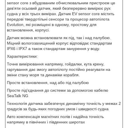
sensor core з вбудованим обчислювальним пристроєм це
дев'яти осьовий датчик, який безперервно вимірює рух
судна у всіх трьох вимірах. Датчик EV sensor core містить
передові твердотільні сенсори та процесор автопілота
Evolution, які розміщені в одному, простому для
встановлення, корпусі.
Датчик можна встановлювати як під, так і над палубою.
Міцний вологозахищений корпус відповідає стандартам
IPX6 і IPX7 а також стандартам занурення у воду.
Характеристики:
Точне вимірювання напрямку, гойдалки, кута крену,
гартування дає змогу автопілоту постійно реагувати на
зміни стану моря та динаміки корабля.
Просте встановлення, над або під палубою
Просте під'єднання до системи за допомогою кабелю
SeaTalk NG
Технологія датчика забезпечує динамічну точність у межах 2
градусів за будь-яких погодних умов і швидкості судна
Авто компенсація магнітних полів і надійна точність
напрямку в північних і південних широтах