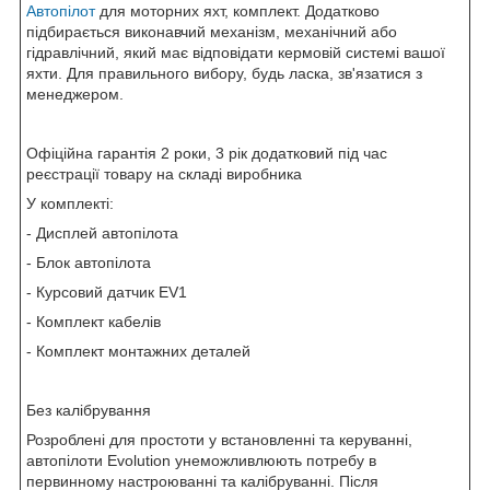
Автопілот
для моторних яхт, комплект. Додатково
підбирається виконавчий механізм, механічний або
гідравлічний, який має відповідати кермовій системі вашої
яхти. Для правильного вибору, будь ласка, зв'язатися з
менеджером.
Офіційна гарантія 2 роки, 3 рік додатковий під час
реєстрації товару на складі виробника
У комплекті:
- Дисплей автопілота
- Блок автопілота
- Курсовий датчик EV1
- Комплект кабелів
- Комплект монтажних деталей
Без калібрування
Розроблені для простоти у встановленні та керуванні,
автопілоти Evolution унеможливлюють потребу в
первинному настроюванні та калібруванні. Після