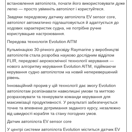
встановлення автопілота, почати його використовувати дуже
легко — просто увімкніть автопілот і користуйтеся.
Завдяки передовому датчику автопілота EV sensor core,
автопілот автоматично підлаштовується й адаптується до
ходових характеристик судна, не потрібне ручне
користувацьке настроювання.
Передова технологія Evolution AITM
Кульмінацією 30-річного досвіду Raymarine у виробництві
автопілотів стала розробка науково дослідним відділом
FLIR, передової аерокосмічної технології керування —
нового алгоритму керування Evolution AITM, підіймаючи
керування судно автопілотом на новий неперевершений
рівень.
Інноваційний прорив у цій технології дає змогу Evolution
автопілотам розпізнавати навколишні умови та миттєво
розраховувати та генерувати команди керування для
максимізації продуктивності. У результаті забезпечується
точне та впевнене дотримання заданого курсу, незалежно
від швидкості корабля та стану погодних умов.
Датчик автопілота EV sensor core
У центрі системи автопілота Evolution міститься датчик EV