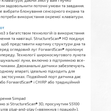
 клавіатури, даючи змогу вам гнучко
м задовольнити поточні умови та завдання.
е вибрати блокування сенсорного екрана та
з потреби використання окремої клавіатури.
от
3 з багатством технологій із використання
ння та навігації. StructureScan® HD поєднує
), щоб представити картину структури дна та
перед оглядовий луг ForwardScan® пропонує
опереду. Технології широкосмугового лунота
шукальної луни, включно з підтримкою все-
тчиками. Двоканальні датчики забезпечують
 одному апараті, ідеально підходить для
 застосунках. Подвійний порт датчика дає
або ForwardScan® і CHIRP або традиційний
ирення Simpad
о зі StructureScan® 3D, просунутим S5100
лів plug-and-play («ввімкнув і працюй»).