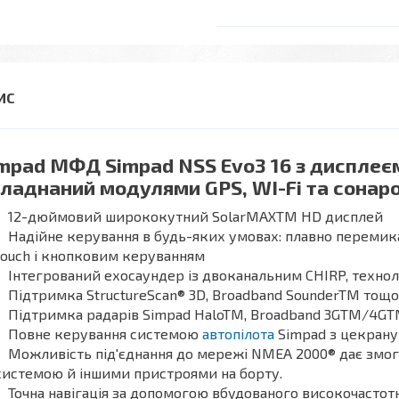
mpad МФД Simpad NSS Evo3 16 з дисплеє
ладнаний модулями GPS, WI-Fi та сонаром
12-дюймовий ширококутний SolarMAXTM HD дисплей
Надійне керування в будь-яких умовах: плавно переми
touch і кнопковим керуванням
Інтегрований ехосаундер із двоканальним CHIRP, технол
Підтримка StructureScan® 3D, Broadband SounderTM тощо
Підтримка радарів Simpad HaloTM, Broadband 3GTM/4GTM
Повне керування системою
автопілота
Simpad з цекрану
Можливість під'єднання до мережі NMEA 2000® дає змо
системою й іншими пристроями на борту.
Точна навігація за допомогою вбудованого високочасто