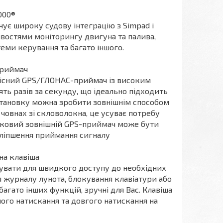
000®
ує широку судову інтеграцію з Simpad і
остями моніторингу двигуна та палива,
теми керування та багато іншого.
приймач
кісний GPS/ГЛОНАС-приймач із високим
ть разів за секунду, що ідеально підходить
становку можна зробити зовнішнім способом
човнах зі скловолокна, це усуває потребу
тковий зовнішній GPS-приймач може бути
ліпшення приймання сигналу
на клавіша
увати для швидкого доступу до необхідних
я журналу лунота, блокування клавіатури або
багато інших функцій, зручні для Вас. Клавіша
ного натискання та довгого натискання на