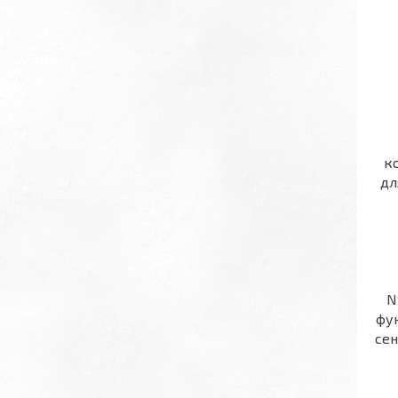
ко
дл
N
фун
сен