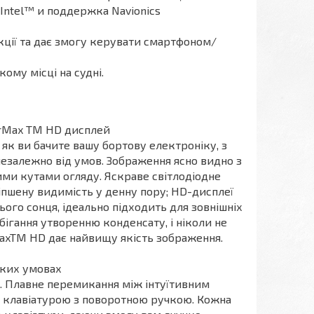
Intel™ и поддержка Navionics
ції та дає змогу керувати смартфоном/
ому місці на судні.
rMax TM HD дисплей
як ви бачите вашу бортову електроніку, з
незалежно від умов. Зображення ясно видно з
ими кутами огляду. Яскраве світлодіодне
іпшену видимість у денну пору; HD-дисплеї
ого сонця, ідеально підходить для зовнішніх
обігання утворенню конденсату, і ніколи не
rMaxTM HD дає найвищу якість зображення.
яких умовах
х. Плавне перемикання між інтуїтивним
ю клавіатурою з поворотною ручкою. Кожна