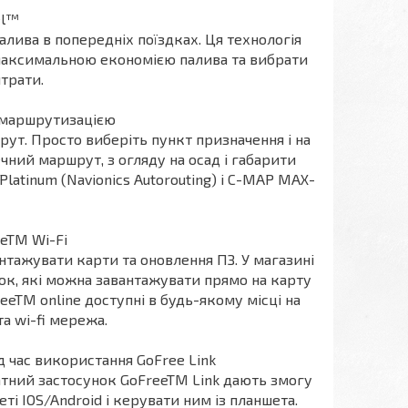
el™
алива в попередніх поїздках. Ця технологія
максимальною економією палива та вибрати
трати.
 маршрутизацією
т. Просто виберіть пункт призначення і на
чний маршрут, з огляду на осад і габарити
Platinum (Navionics Autorouting) і C-MAP MAX-
.
eTM Wi-Fi
тажувати карти та оновлення ПЗ. У магазині
к, які можна завантажувати прямо на карту
eeTM online доступні в будь-якому місці на
 та wi-fi мережа.
д час використання GoFree Link
латний застосунок GoFreeTM Link дають змогу
і IOS/Android і керувати ним із планшета.