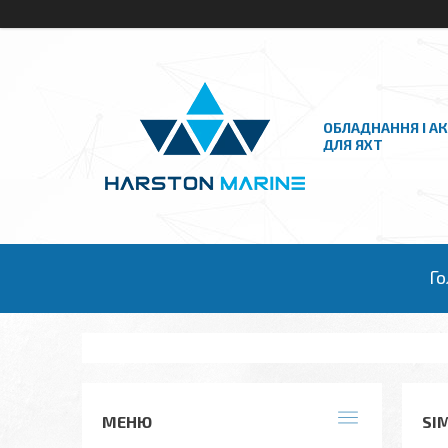
ОБЛАДНАННЯ І А
ДЛЯ ЯХТ
Го
SI