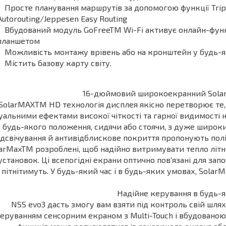
Просте планування маршрутів за допомогою функції Trip
Autorouting/Jeppesen Easy Routing
Вбудований модуль GoFreeTM Wi-Fi активує онлайн-функ
планшетом
Можливість монтажу врівень або на кронштейн у будь-як
Містить базову карту світу.
16-дюймовий широкоекранний Sola
SolarMAXTM HD технологія дисплея якісно перетворює те, 
уальними ефектами високої чіткості та гарної видимості 
будь-якого положення, сидячи або стоячи, з дуже широк
ідсвічування й антивідблискове покриття пропонують пол
arMaxTM розроблені, щоб надійно витримувати тепло літнь
установок. Ці всепогідні екрани оптично пов'язані для зап
пітнітимуть. У будь-який час і в будь-яких умовах, Sola
Надійне керування в будь-
NSS evo3 дасть змогу вам взяти під контроль свій шля
еруванням сенсорним екраном з Multi-Touch і вбудовано