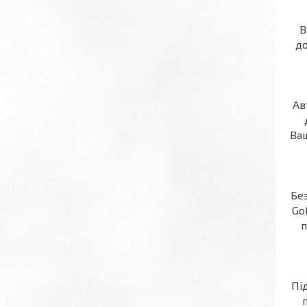
В
до
Ав
Ваш
Бе
Go
п
Пі