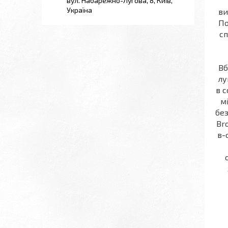
вул. Набарежно-Лугова, 8, Київ,
Україна
ви
По
сп
Вб
лу
в с
м
без
Br
в-