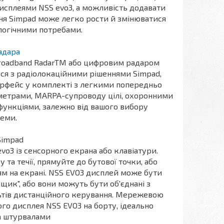
исплеями NSS evo3, а можливість додавати
ння Simpad може легко рости й змінюватися
логічними потребами.
адара
Broadband RadarTM або цифровим радаром
ться з радіолокаційними рішеннями Simpad,
рфейс у комплекті з легкими попередньо
етрами, MARPA-супроводу цілі, охоронними
функціями, залежно від вашого вибору
теми.
Simpad
vo3 із сенсорного екрана або клавіатури.
та течії, прямуйте до бутової точки, або
м на екрані. NSS EVO3 дисплей може бути
ик", або вони можуть бути об'єднані з
ьтів дистанційного керування. Мережевою
го дисплея NSS EVO3 на борту, ідеально
ма штурвалами