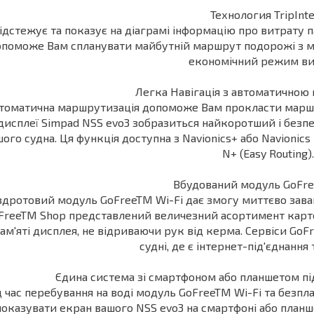
Технология TripInt
ідстежує та показує на діаграмі інформацію про витрату п
поможе Вам спланувати майбутній маршрут подорожі з 
економічний режим ви
Легка Навігація з автоматичною
томатична маршрутизація допоможе Вам прокласти маршру
дисплеї Simpad NSS evo3 зобразиться найкоротший і безпе
ого судна. Ця функція доступна з Navionics+ або Navionics 
N+ (Easy Routing)
Вбудований модуль GoFre
здротовий модуль GoFreeTM Wi-Fi дає змогу миттєво заван
FreeTM Shop представлений величезний асортимент карто
ам'яті дисплея, не відриваючи рук від керма. Сервіси GoFr
судні, де є інтернет-під'єднання
Єдина система зі смартфоном або планшетом пі
д час перебування на воді модуль GoFreeTM Wi-Fi та безп
показувати екран вашого NSS evo3 на смартфоні або планшет