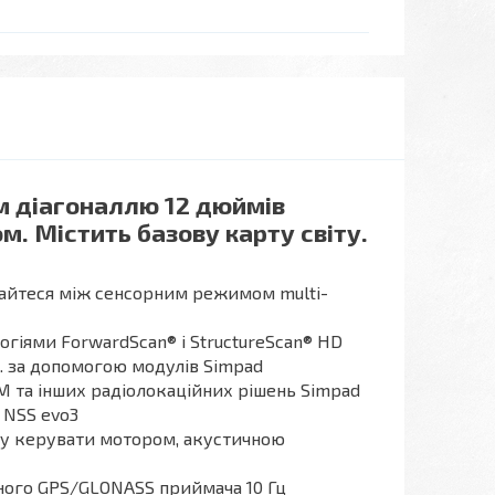
м діагоналлю 12 дюймів
. Містить базову карту світу.
кайтеся між сенсорним режимом multi-
огіями ForwardScan® і StructureScan® HD
. за допомогою модулів Simpad
 та інших радіолокаційних рішень Simpad
 NSS evo3
гу керувати мотором, акустичною
тного GPS/GLONASS приймача 10 Гц