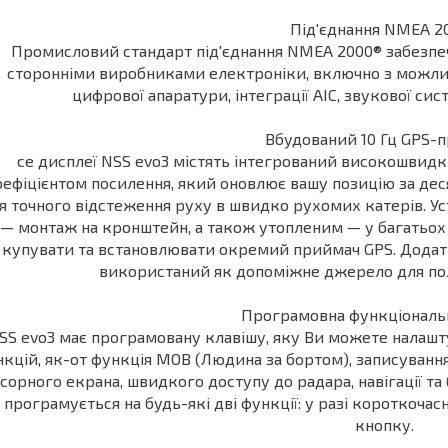
Під'єднання NMEA 2
Промисловий стандарт під'єднання NMEA 2000® забезпеч
сторонніми виробниками електроніки, включно з можлив
цифрової апаратури, інтеграції АІС, звукової сис
Вбудований 10 Гц GPS-
се дисплеї NSS evo3 містять інтегрований високошвид
ефіцієнтом посилення, який оновлює вашу позицію за деся
я точного відстеження руху в швидко рухомих катерів. У
— монтаж на кронштейн, а також утопленим — у багатьох 
купувати та встановлювати окремий приймач GPS. Дода
використаний як допоміжне джерело для по
Програмовна функціональ
SS evo3 має програмовану клавішу, яку Ви можете налашт
кцій, як-от функція MOB (Людина за бортом), записуванн
сорного екрана, швидкого доступу до радара, навігації та 
програмується на будь-які дві функції: у разі короткочас
кнопку.