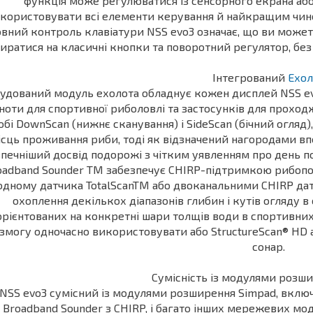
функція може регулюватися із сенсорного екрана або
користовувати всі елементи керування й найкращим чино
вний контроль клавіатури NSS evo3 означає, що ви может
иратися на класичні кнопки та поворотний регулятор, бе
Інтегрований
Ехол
удований модуль ехолота обладнує кожен дисплей NSS evo
ноти для спортивної риболовлі та застосунків для проходже
обі DownScan (нижнє сканування) і SideScan (бічний огляд
ісць проживання риби, тоді як відзначений нагородами в
печніший досвід подорожі з чітким уявленням про день п
oadband Sounder TM забезпечує CHIRP-підтримкою рибопо
одному датчика TotalScanTM або двоканальними CHIRP да
охоплення декількох діапазонів глибин і кутів огляду в
орієнтованих на конкретні шари толщів води в спортивних
змогу одночасно використовувати або StructureScan® HD 
сонар.
Сумісність із модулями розш
NSS evo3 сумісний із модулями розширення Simpad, включн
Broadband Sounder з CHIRP, і багато інших мережевих моду