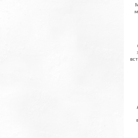
М
м
вс