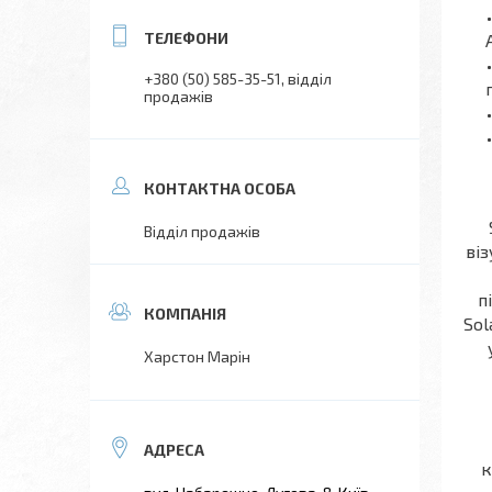
+380 (50) 585-35-51
відділ
продажів
Відділ продажів
віз
п
Sol
Харстон Марін
к