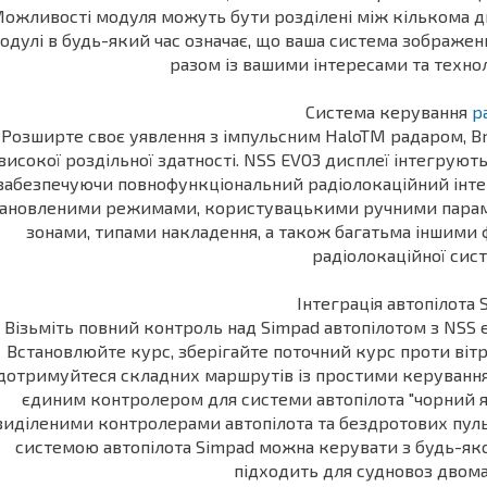
ожливості модуля можуть бути розділені між кількома д
одулі в будь-який час означає, що ваша система зображе
разом із вашими інтересами та техно
Система керування
р
Розширте своє уявлення з імпульсним HaloTM радаром, 
високої роздільної здатності. NSS EVO3 дисплеї інтегрую
забезпечуючи повнофункціональний радіолокаційний інте
тановленими режимами, користувацькими ручними парам
зонами, типами накладення, а також багатьма іншими 
радіолокаційної сис
Інтеграція автопілота 
Візьміть повний контроль над Simpad автопілотом з NSS e
Встановлюйте курс, зберігайте поточний курс проти вітру 
дотримуйтеся складних маршрутів із простими керування
єдиним контролером для системи автопілота "чорний ящ
виділеними контролерами автопілота та бездротових пул
системою автопілота Simpad можна керувати з будь-яко
підходить для судновоз дво