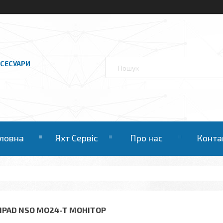
КСЕСУАРИ
ловна
Яхт Сервіс
Про нас
Конта
MPAD NSO MO24-T МОНІТОР