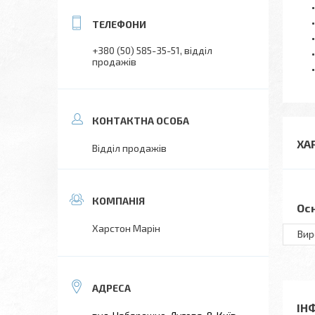
+380 (50) 585-35-51
відділ
продажів
ХА
Відділ продажів
Ос
Харстон Марін
Вир
ІН