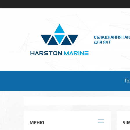
ОБЛАДНАННЯ І А
ДЛЯ ЯХТ
Го
SI