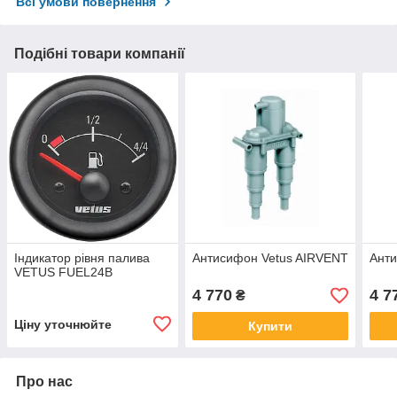
Всі умови повернення
Подібні товари компанії
Індикатор рівня палива
Антисифон Vetus AIRVENT
Анти
VETUS FUEL24B
4 770
4 7
₴
Ціну уточнюйте
Купити
Про нас