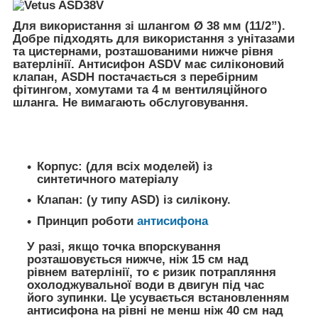
Для використання зі шлангом Ø 38 мм (11/2”).
Добре підходять для використання з унітазами
та цистернами, розташованими нижче рівня
ватерлінії. Антисифон ASDV має силіконовий
клапан, ASDH постачається з перебірним
фітингом, хомутами та 4 м вентиляційного
шланга. Не вимагають обслуговування.
Корпус: (для всіх моделей) із
синтетичного матеріалу
Клапан: (у типу ASD) із силікону.
Принцип роботи
антисифона
У разі, якщо точка впорскування
розташовується нижче, ніж 15 см над
рівнем ватерлінії, то є ризик потрапляння
охолоджувальної води в двигун під час
його зупинки. Це усувається встановленням
антисифона на рівні не менш ніж 40 см над