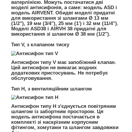
ватерлінією. Можуть постачатися дві
моделі антисифонів, а саме: модель ASD і
модель AIRVENT. Обидві моделі придатні
для використання зі шлангами Ø 13 мм
(1/2''), 19 мм (3/4''), 25 мм (1') і 32 мм (11/4'').
Моделі ASD38 і AIRVH 38 придатні для
використання зі шлангом Ø 38 мм (1/2'').
Тип V, з клапаном тиску
Антисифон типу V має запобіжний клапан.
Цей антисифон не вимагає жодних
додаткових пристосувань. Не потребує
обслуговування.
Тип H, з вентиляційним шлангом
Антисифон типу H з'єднується повітряним
шлангом із забортним простором. Ця
модель антисифона постачається в
комплекті зі наскрізним корпусним
фітингом, хомутами та шлангом завдовжки