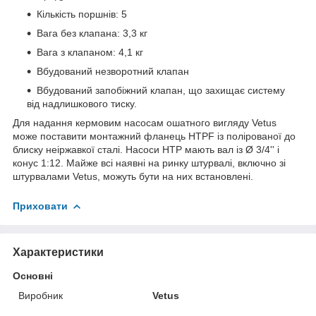
Кількість поршнів: 5
Вага без клапана: 3,3 кг
Вага з клапаном: 4,1 кг
Вбудований незворотний клапан
Вбудований запобіжний клапан, що захищає систему
від надлишкового тиску.
Для надання кермовим насосам ошатного вигляду Vetus
може поставити монтажний фланець HTPF із полірованої до
блиску неіржавкої сталі. Насоси HTP мають вал із Ø 3/4'' і
конус 1:12. Майже всі наявні на ринку штурвалі, включно зі
штурвалами Vetus, можуть бути на них встановлені.
Приховати
Характеристики
Основні
Виробник
Vetus