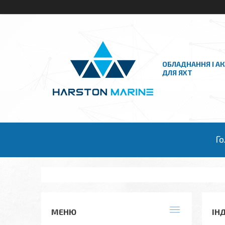
ОБЛАДНАННЯ І А
ДЛЯ ЯХТ
Го
ІН