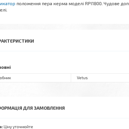
дикатор
положення пера керма моделі RPI1800. Чудове доп
елі.
РАКТЕРИСТИКИ
новні
обник
Vetus
ФОРМАЦІЯ ДЛЯ ЗАМОВЛЕННЯ
а:
Ціну уточнюйте