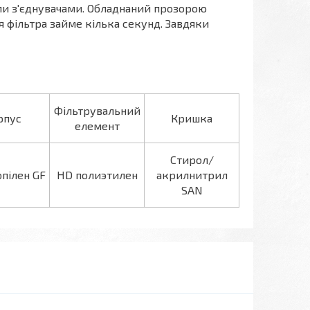
ми з'єднувачами. Обладнаний прозорою
 фільтра займе кілька секунд. Завдяки
Фільтрувальний
рпус
Кришка
елемент
Cтирол/
пілен GF
HD полиэтилен
акрилнитрил
SAN