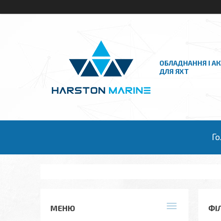
ОБЛАДНАННЯ І А
ДЛЯ ЯХТ
Го
ФІ