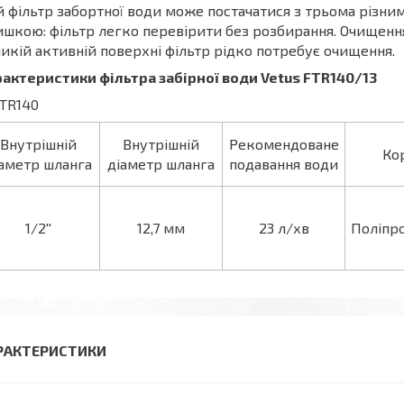
 фільтр забортної води може постачатися з трьома різни
шкою: фільтр легко перевірити без розбирання. Очищення
икій активній поверхні фільтр рідко потребує очищення.
актеристики фільтра забірної води Vetus FTR140/13
Внутрішній
Внутрішній
Рекомендоване
Ко
аметр шланга
діаметр шланга
подавання води
1/2''
12,7 мм
23 л/хв
Поліпро
РАКТЕРИСТИКИ