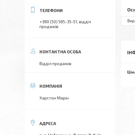
Ос
Вир
+380 (50) 585-35-51
відділ
продажів
ІН
Відділ продажів
Цін
Харстон Марін