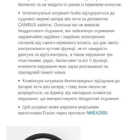
безпечно та не зводити їх разом із кермовим колесом.
Інтелектуальні штурвалі Isotta під'єднуються до
суднової мережі катера або яхти за допомогою
CAN/BUS кабелю. Оскільки він не вимагає
бездротового з'єднання, він забезпечує отримання
надзвичайно надійних і надійних електричних
сигналів від самого кермового колеса, що дає змогу
контролювати чутливі функції, як-от швидкість
двигуна та круїз-контроль, а також керування три
пластинами, радіо, баластами та всі ті функції,
елементи керування яких зараз розташовані на
приладовій панелі човна.
Клавіатура штурвала безпосередньо під'єднана до
батареї яхти або катера, і тому вони ніколи не
розрядяться, на відміну від накладних клавіатур
керування, що використовують бездротові з'єднання.
Цей штурвал може керувати морськими
магнітолами Fusion через протокол
NMEA2000
.