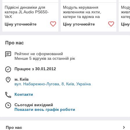
Підвісні динаміки для
Модуль керування
Моду
катера JL Audio PS650-
живленням на яхти,
живл
VeX
катери та вдома на
кате
колесах E-plex 366 HMM
коле
Ціну уточнюйте
Ціну уточнюйте
Цін
Про нас
Рейтинг не сформований
Менше 5 відгуків за останній рік
Працює з 30.01.2012
м. Київ
вул. Набарежно-Лугова, 8, Київ, Україна
Контакти
Сьогодні вихідний
Показати весь графік роботи
Про нас