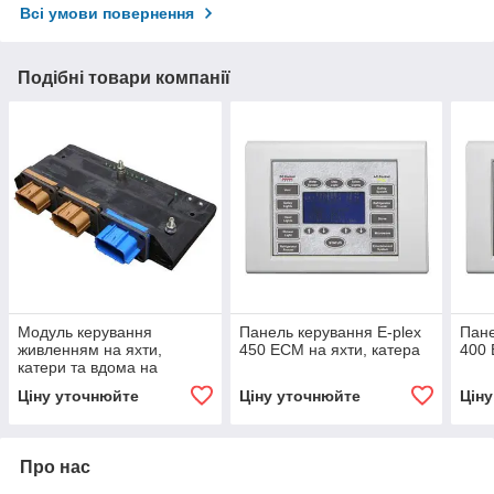
Всі умови повернення
Подібні товари компанії
Модуль керування
Панель керування E-plex
Пане
живленням на яхти,
450 ECM на яхти, катера
400 
катери та вдома на
колесах E-plex 436 MMX
Ціну уточнюйте
Ціну уточнюйте
Цін
Про нас